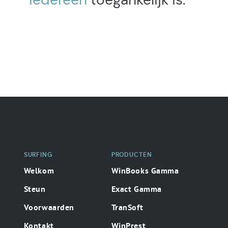
Secondaire
surfing
SURFING
PRODUCTEN
Welkom
WinBooks Gamma
Steun
Exact Gamma
Voorwaarden
TranSoft
Kontakt
WinPrest