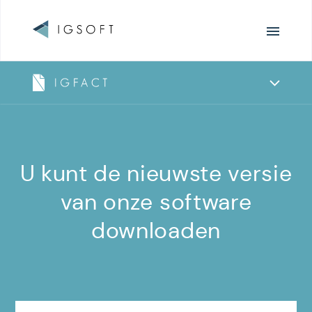
Surfen
Producten
overzicht
IGFact
U kunt de nieuwste versie
-
van onze software
downloaden