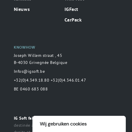
Nieuws
IGFact
CarPack
KNOWHOW
Joseph Willem straat , 45
B-4030 Grivegnée Belgique
Infos@igsoft.be
+32(0)4.349.18.80 +32(0)4.346.01.47
BE 0460 683 088
Toute déclaration
IG Soft fait partie du groupe MAS.
Wij gebruiken cookies
destinée à préciser ou de délimiter le champ des