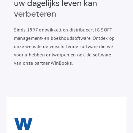
uw dagelijks leven kan
verbeteren
Sinds 1997 ontwikkelt en distribueert IG SOFT
management- en boekhoudsoftware. Ontdek op
onze website de verschillende software die we
voor u hebben ontworpen en ook de software
van onze partner WinBooks.
Lijst
Ontdek
van
het
de
product
IGSoft
WinBooks
producten
Gamma