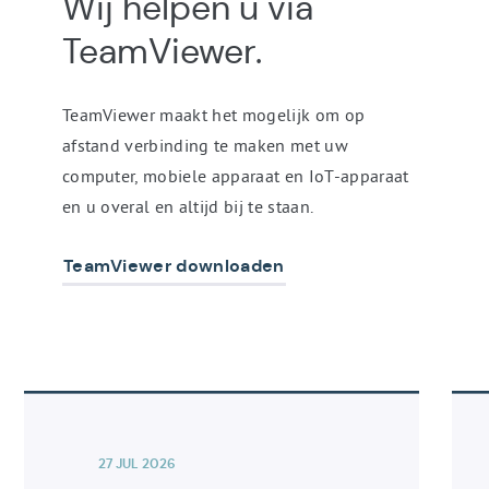
Wij helpen u via
TeamViewer
.
TeamViewer maakt het mogelijk om op
afstand verbinding te maken met uw
computer, mobiele apparaat en IoT-apparaat
en u overal en altijd bij te staan.
TeamViewer downloaden
Lijst
Naar
Naa
van
artikel
artik
artikelen
27 JUL 2026