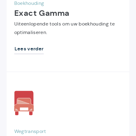
Boekhouding
Exact Gamma
Uiteenlopende tools om uw boekhouding te
optimaliseren.
Lees verder
Ontdek
het
product
TranSoft
Wegtransport