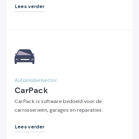
Lees verder
Ontdek
het
product
CarPack
Automobielsector
CarPack
CarPack is software bedoeld voor de
carrosserieën, garages en reparaties.
Lees verder