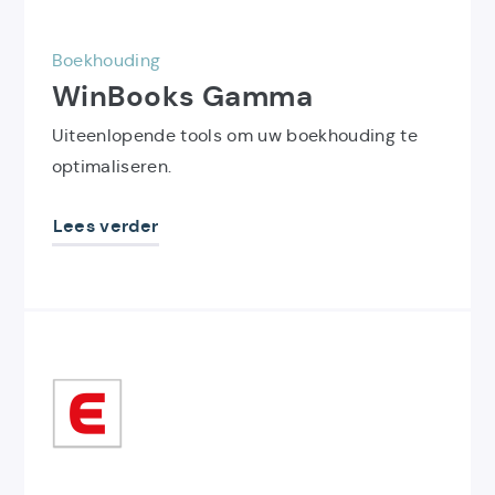
Boekhouding
WinBooks Gamma
Uiteenlopende tools om uw boekhouding te
optimaliseren.
Lees verder
Ontdek
het
product
Exact
Gamma