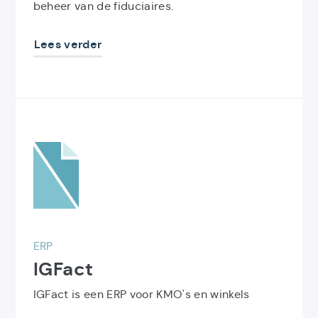
beheer van de fiduciaires.
Lees verder
Ontdek
het
product
IGFact
ERP
IGFact
IGFact is een ERP voor KMO's en winkels