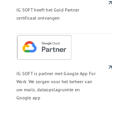
Gold
Partner
IG SOFT heeft het Gold Partner
certificaat
certificaat ontvangen
ontvangen
IG
SOFT
is
partner
met
Google
App
For
Work.
IG SOFT is partner met Google App For
We
Work. We zorgen voor het beheer van
zorgen
voor
uw mails, dataopslagruimte en
het
beheer
Google app
van
uw
mails,
dataopslagruimte
en
Google
app