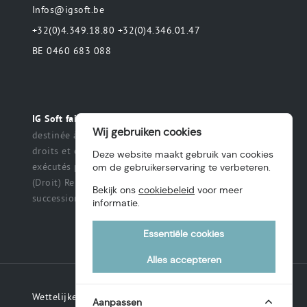
Infos@igsoft.be
+32(0)4.349.18.80 +32(0)4.346.01.47
BE 0460 683 088
Toute déclaration
IG Soft fait partie du groupe MAS.
Wij gebruiken cookies
destinée à préciser ou de délimiter le champ des
droits et des obligations qui peuvent être exercés et
Deze website maakt gebruik van cookies
exécutés par les parties dans une relation légale.
om de gebruikerservaring te verbeteren.
(Droit) Renonciation à un titre, des intérêts, une
Bekijk ons
cookiebeleid
voor meer
succession ou une fiducie, etc.
informatie.
Essentiële cookies
Alles accepteren
Wettelijke vermeldingen
Aanpassen