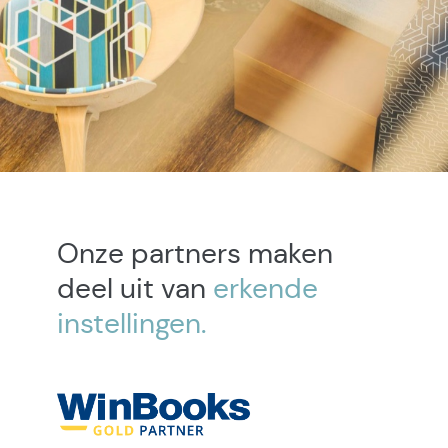
Onze partners maken
deel uit van
erkende
instellingen.
IG
SOFT
heeft
het