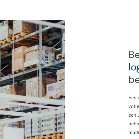
B
lo
be
Een 
voll
een 
beho
modu