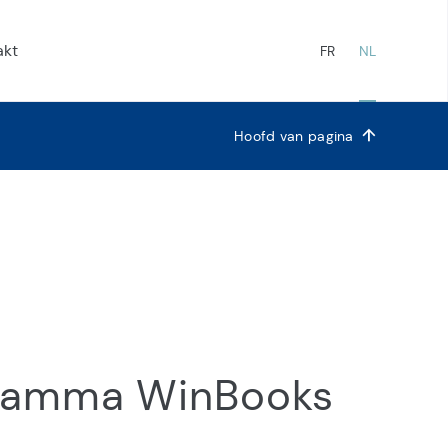
akt
FR
NL
Hoofd van pagina
inBooks
amma WinBooks