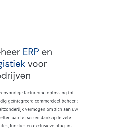
eheer
ERP
en
gistiek
voor
drijven
eenvoudige facturering oplossing tot
edig geïntegreerd commercieel beheer :
uitzonderlijk vermogen om zich aan uw
eften aan te passen dankzij de vele
les, functies en exclusieve plug-ins.