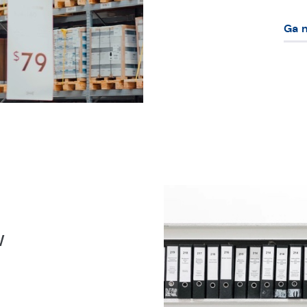
Ga 
w