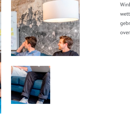
G
Win
-
wett
gebr
over