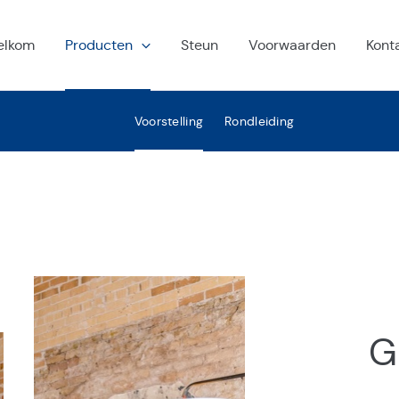
elkom
Producten
Steun
Voorwaarden
Kont
Voorstelling
Rondleiding
W
G