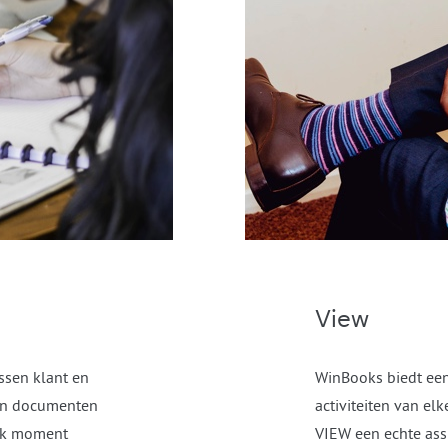
View
ssen klant en
WinBooks biedt een
van documenten
activiteiten van e
elk moment
VIEW een echte assi