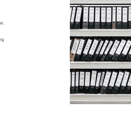
e.
ng