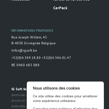
CarPack
INFORMATIONS PRATIQUES
Rue Joseph Willem, 45
B-4030 Grivegnée Belgique
Infos@igsoft.be
+32(0)4.349.18.80 +32(0)4.346.01.47
BE 0460 683 088
Nous utilisons des cookies
Toute déclaration
IG Soft fait partie du groupe MAS.
destinée à préciser ou de délimiter le champ des
Ce site utilise des cookies pour améliorer
droits et des obligations qui peuvent être exercés et
votre expérience utilisateur.
exécutés par les parties dans une relation légale.
Consultez notre
politique d'utilisation des