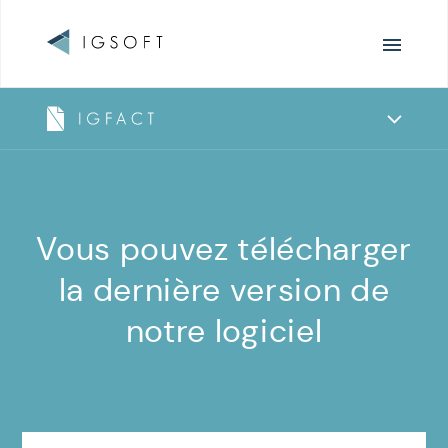
Navigation
principale
Navigation
de
IGFact
et
IGFactWeb
IGFact
Vous pouvez télécharger
et
la dernière version de
IGFactWeb
notre logiciel
-