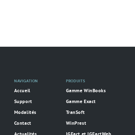
Navigation
secondaire
NAVIGATION
PRODUITS
Accueil
Gamme WinBooks
Support
Gamme Exact
Modalités
TranSoft
Contact
WinPrest
Actualités
IGFact et IGFactWeb