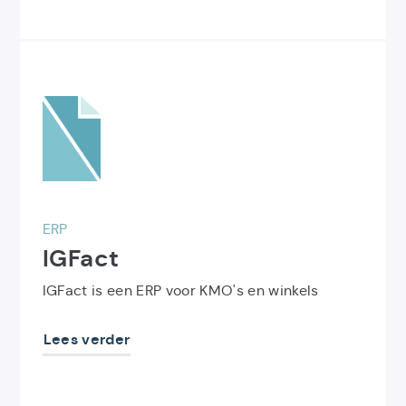
Ontdek
het
product
IGFact
ERP
IGFact
IGFact is een ERP voor KMO's en winkels
Lees verder