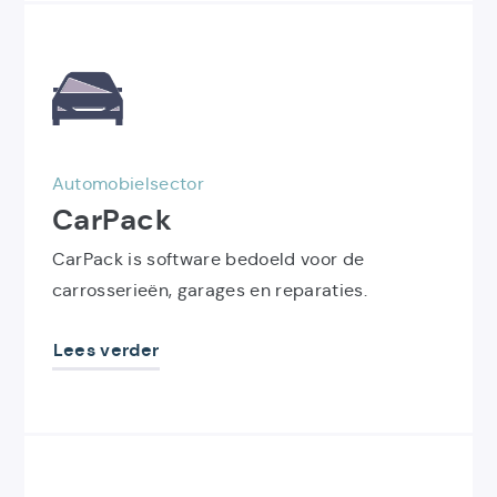
Ontdek
het
product
CarPack
Automobielsector
CarPack
CarPack is software bedoeld voor de
carrosserieën, garages en reparaties.
Lees verder
Ontdek
het
product
Exact