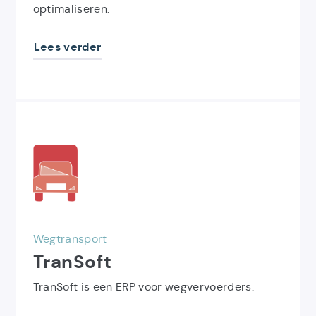
optimaliseren.
Lees verder
Ontdek
het
product
TranSoft
Wegtransport
TranSoft
TranSoft is een ERP voor wegvervoerders.