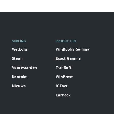
Secondaire
surfing
SURFING
PRODUCTEN
Welkom
WinBooks Gamma
Steun
Exact Gamma
Voorwaarden
TranSoft
Kontakt
WinPrest
Nieuws
IGFact
CarPack