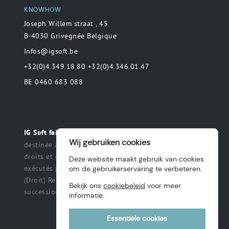
KNOWHOW
Joseph Willem straat , 45
B-4030 Grivegnée Belgique
Infos@igsoft.be
+32(0)4.349.18.80 +32(0)4.346.01.47
BE 0460 683 088
Toute déclaration
IG Soft fait partie du groupe MAS.
Wij gebruiken cookies
destinée à préciser ou de délimiter le champ des
droits et des obligations qui peuvent être exercés et
Deze website maakt gebruik van cookies
exécutés par les parties dans une relation légale.
om de gebruikerservaring te verbeteren.
(Droit) Renonciation à un titre, des intérêts, une
Bekijk ons
cookiebeleid
voor meer
succession ou une fiducie, etc.
informatie.
Essentiële cookies