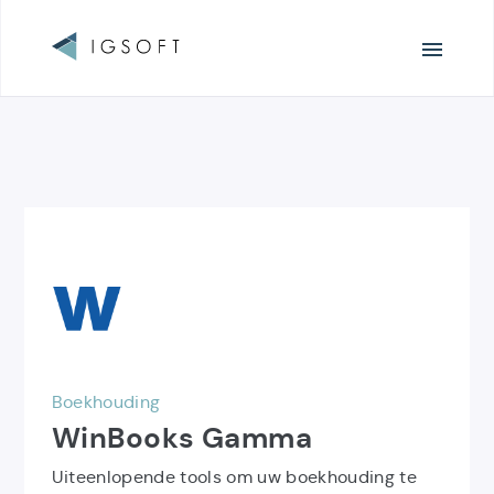
Surfen
Lijst
Ontdek
van
het
de
product
IGSoft
WinBooks
producten
Gamma
Boekhouding
WinBooks Gamma
Uiteenlopende tools om uw boekhouding te