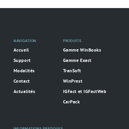
Navigation
secondaire
NAVIGATION
PRODUITS
Accueil
Gamme WinBooks
Support
Gamme Exact
Modalités
TranSoft
Contact
WinPrest
Actualités
IGFact et IGFactWeb
CarPack
INFORMATIONS PRATIQUES