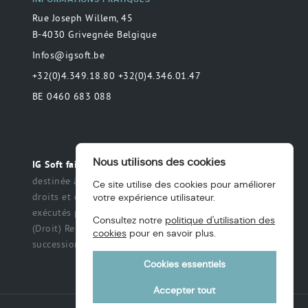
Rue Joseph Willem, 45
B-4030 Grivegnée Belgique
Infos@igsoft.be
+32(0)4.349.18.80 +32(0)4.346.01.47
BE 0460 683 088
Nous utilisons des cookies
Toute déclaration
IG Soft fait partie du groupe MAS.
destinée à préciser ou de délimiter le champ des
Ce site utilise des cookies pour améliorer
droits et des obligations qui peuvent être exercés et
votre expérience utilisateur.
exécutés par les parties dans une relation légale.
Consultez notre
politique d'utilisation des
(Droit) Renonciation à un titre, des intérêts, une
cookies
pour en savoir plus.
succession ou une fiducie, etc.
Cookies essentiels
Accepter tout