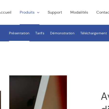
ccueil
Produits
Support
Modalités
Contac
Présentation
Tarifs
Démonstration
Téléchargement
W
A