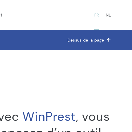
t
FR
NL
Dessus de la page
inPrest
vec
WinPrest
, vous