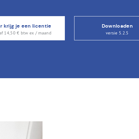
r krijg je een licentie
Downloaden
af 14,50 € btw ex / maand
versie 5.2.5