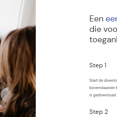
Een
ee
die vo
toeganke
Step 1
Start de downlo
bovenstaande k
is gedownload.
Step 2