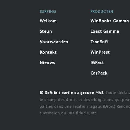
SURFING
PRODUCTEN
Welkom
WinBooks Gamma
Steun
Exact Gamma
Voorwaarden
TranSoft
Kontakt
WinPrest
Nieuws
IGFact
CarPack
Toute déclara
IG Soft fait partie du groupe MAS.
le champ des droits et des obligations qui peuv
parties dans une relation légale. (Droit) Renonci
succession ou une fiducie, etc.