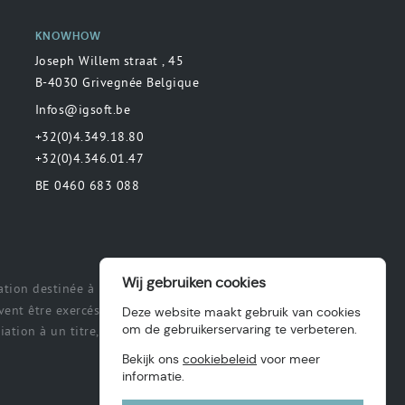
KNOWHOW
Joseph Willem straat , 45
B-4030 Grivegnée Belgique
Infos@igsoft.be
+32(0)4.349.18.80
+32(0)4.346.01.47
BE 0460 683 088
Wij gebruiken cookies
tion destinée à préciser ou de délimiter
ent être exercés et exécutés par les
Deze website maakt gebruik van cookies
om de gebruikerservaring te verbeteren.
ation à un titre, des intérêts, une
Bekijk ons
cookiebeleid
voor meer
informatie.