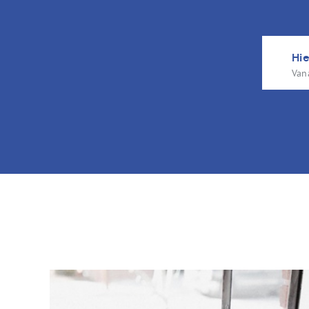
Hie
Van