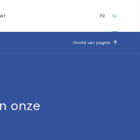
akt
FR
NL
Hoofd van pagina
an onze