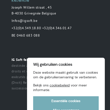
KNOWHOW
Joseph Willem straat , 45
B-4030 Grivegnée Belgique
Infos@igsoft.be
+32(0)4.349.18.80 +32(0)4.346.01.47
BE 0460 683 088
Toute déclaration
IG Soft fait partie du groupe MAS.
Wij gebruiken cookies
destinée à préciser ou de délimiter le champ des
droits et des obligations qui peuvent être exercés et
Deze website maakt gebruik van cookies
exécutés par les parties dans une relation légale.
om de gebruikerservaring te verbeteren.
(Droit) Renonciation à un titre, des intérêts, une
Bekijk ons
cookiebeleid
voor meer
succession ou une fiducie, etc.
informatie.
Essentiële cookies