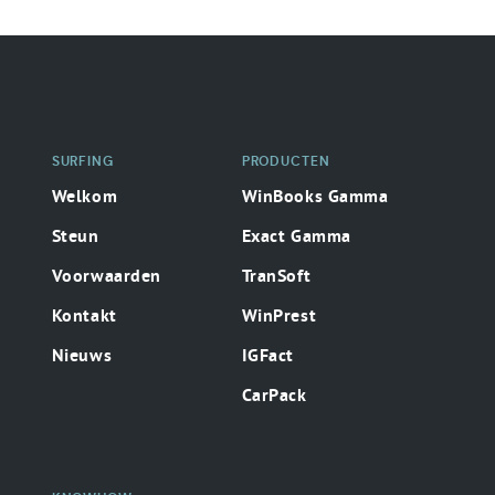
Secondaire
surfing
SURFING
PRODUCTEN
Welkom
WinBooks Gamma
Steun
Exact Gamma
Voorwaarden
TranSoft
Kontakt
WinPrest
Nieuws
IGFact
CarPack