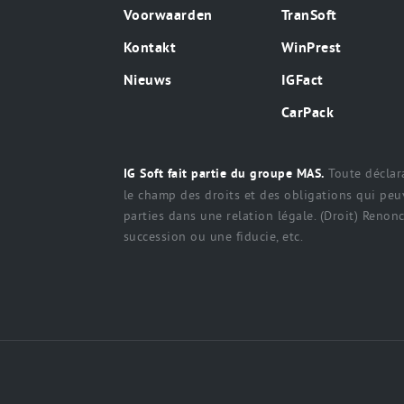
Voorwaarden
TranSoft
Kontakt
WinPrest
Nieuws
IGFact
CarPack
Toute déclara
IG Soft fait partie du groupe MAS.
le champ des droits et des obligations qui peuv
parties dans une relation légale. (Droit) Renonci
succession ou une fiducie, etc.