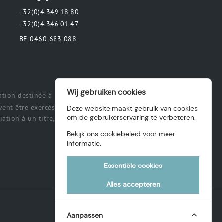
+32(0)4.349.18.80
+32(0)4.346.01.47
BE 0460 683 088
Wij gebruiken cookies
tion destinée à préciser ou de délimiter
ent être exercés et exécutés par les
Deze website maakt gebruik van cookies
om de gebruikerservaring te verbeteren.
ation à un titre, des intérêts, une
Bekijk ons
cookiebeleid
voor meer
informatie.
Essentiële cookies
Alles accepteren
Aanpassen