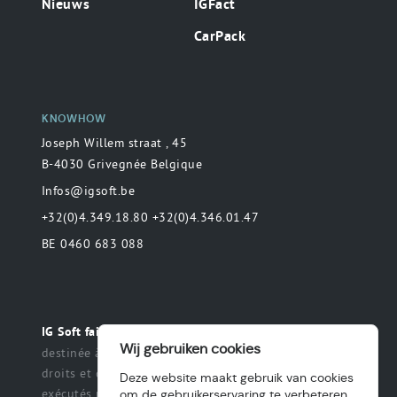
Nieuws
IGFact
CarPack
KNOWHOW
Joseph Willem straat , 45
B-4030 Grivegnée Belgique
Infos@igsoft.be
+32(0)4.349.18.80 +32(0)4.346.01.47
BE 0460 683 088
Toute déclaration
IG Soft fait partie du groupe MAS.
Wij gebruiken cookies
destinée à préciser ou de délimiter le champ des
droits et des obligations qui peuvent être exercés et
Deze website maakt gebruik van cookies
exécutés par les parties dans une relation légale.
om de gebruikerservaring te verbeteren.