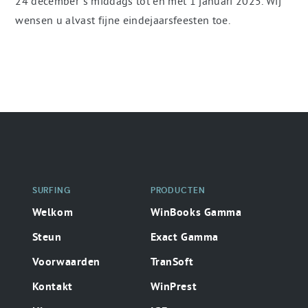
24 december 's middags tot en met 1 januari 2025. Wij
wensen u alvast fijne eindejaarsfeesten toe.
Secondaire
surfing
SURFING
PRODUCTEN
Welkom
WinBooks Gamma
Steun
Exact Gamma
Voorwaarden
TranSoft
Kontakt
WinPrest