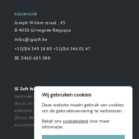
KNOWHOW
Joseph Willem straat , 45
B-4030 Grivegnée Belgique
Infos@igsoft.be
+32(0)4.349.18.80 +32(0)4.346.01.47
BE 0460 683 088
Toute déclaration
IG Soft fait partie du groupe MAS.
Wij gebruiken cookies
destinée à préciser ou de délimiter le champ des
droits et des obligations qui peuvent être exercés et
Deze website maakt gebruik van cookies
exécutés par les parties dans une relation légale.
om de gebruikerservaring te verbeteren.
(Droit) Renonciation à un titre, des intérêts, une
Bekijk ons
cookiebeleid
voor meer
succession ou une fiducie, etc.
informatie.