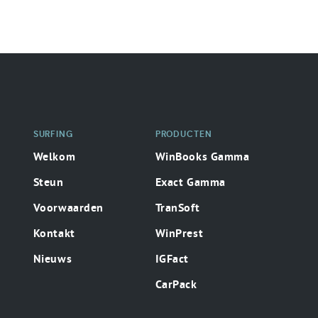
Secondaire
surfing
SURFING
PRODUCTEN
Welkom
WinBooks Gamma
Steun
Exact Gamma
Voorwaarden
TranSoft
Kontakt
WinPrest
Nieuws
IGFact
CarPack