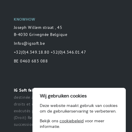
KNOWHOW
Joseph Willem straat , 45
B-4030 Grivegnée Belgique
Infos@igsoft.be
+32(0)4.349.18.80 +32(0)4.346.01.47
BE 0460 683 088
Toute déclaration
IG Soft fait partie du groupe MAS.
Wij gebruiken cookies
destinée à préciser ou de délimiter le champ des
droits et des obligations qui peuvent être exercés et
Deze website maakt gebruik van cookies
exécutés par les parties dans une relation légale.
om de gebruikerservaring te verbeteren.
(Droit) Renonciation à un titre, des intérêts, une
Bekijk ons
cookiebeleid
voor meer
succession ou une fiducie, etc.
informatie.