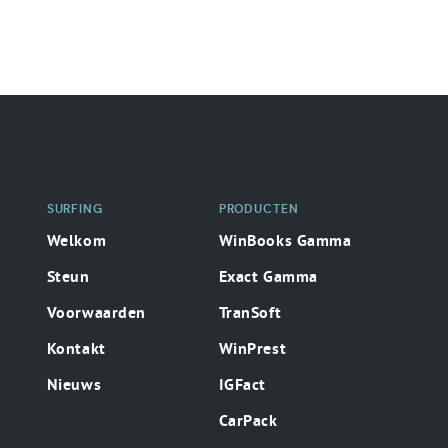
Secondaire
surfing
SURFING
PRODUCTEN
Welkom
WinBooks Gamma
Steun
Exact Gamma
Voorwaarden
TranSoft
Kontakt
WinPrest
Nieuws
IGFact
CarPack