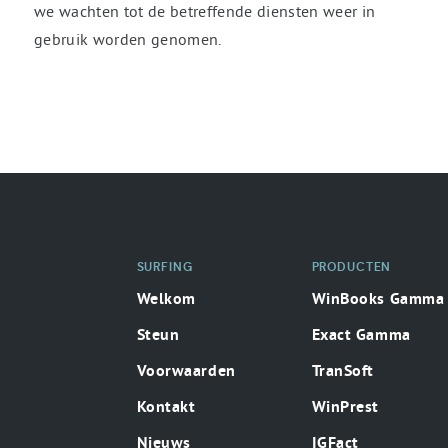
we wachten tot de betreffende diensten weer in
gebruik worden genomen.
SURFING
PRODUCTEN
Welkom
WinBooks Gamma
Steun
Exact Gamma
Voorwaarden
TranSoft
Kontakt
WinPrest
Nieuws
IGFact