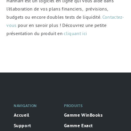
HannaH est un logiciel en ligne qui vous aide dans
l’élaboration de vos plans financiers, prévisions,
budgets ou encore doubles tests de liquidité.
Contactez-
vous
pour en savoir plus ! Découvrez une petite
présentation du produit en
cliquant ici
Navigation
secondaire
NAVIGATION
PRODUITS
Accueil
Gamme WinBooks
Support
Gamme Exact