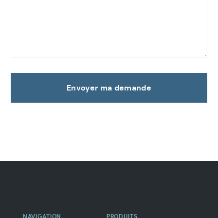
Envoyer ma demande
Navigation
secondaire
NAVIGATION
PRODUITS