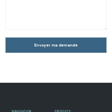
Envoyer ma demande
Navigation
secondaire
NAVIGATION
PRODUITS