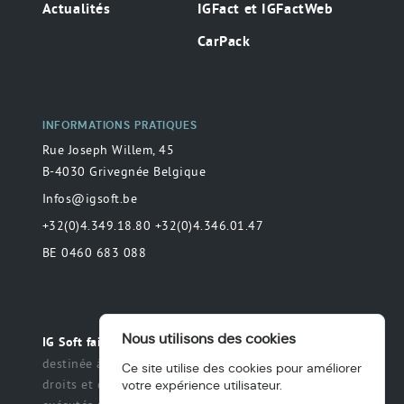
Actualités
IGFact et IGFactWeb
CarPack
INFORMATIONS PRATIQUES
Rue Joseph Willem, 45
B-4030 Grivegnée Belgique
Infos@igsoft.be
+32(0)4.349.18.80 +32(0)4.346.01.47
BE 0460 683 088
Nous utilisons des cookies
Toute déclaration
IG Soft fait partie du groupe MAS.
destinée à préciser ou de délimiter le champ des
Ce site utilise des cookies pour améliorer
droits et des obligations qui peuvent être exercés et
votre expérience utilisateur.