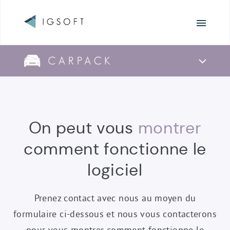
Navigation
principale
Navigation
de
CarPack
CarPack
On peut vous
montrer
-
comment fonctionne le
logiciel
Prenez contact avec nous au moyen du
formulaire ci-dessous et nous vous contacterons
pour vous montrer comment fonctionne le