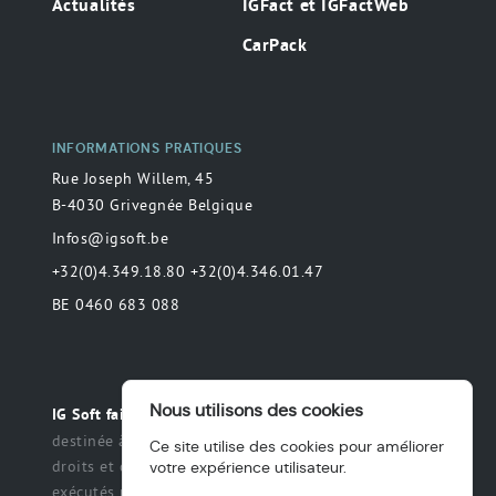
Actualités
IGFact et IGFactWeb
CarPack
INFORMATIONS PRATIQUES
Rue Joseph Willem, 45
B-4030 Grivegnée Belgique
Infos@igsoft.be
+32(0)4.349.18.80 +32(0)4.346.01.47
BE 0460 683 088
Nous utilisons des cookies
Toute déclaration
IG Soft fait partie du groupe MAS.
destinée à préciser ou de délimiter le champ des
Ce site utilise des cookies pour améliorer
droits et des obligations qui peuvent être exercés et
votre expérience utilisateur.
exécutés par les parties dans une relation légale.