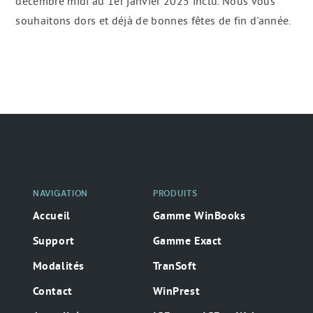
décembre midi au 1er janvier 2025 inclu. Nous vous
souhaitons dors et déjà de bonnes fêtes de fin d'année.
Navigation
secondaire
NAVIGATION
PRODUITS
Accueil
Gamme WinBooks
Support
Gamme Exact
Modalités
TranSoft
Contact
WinPrest