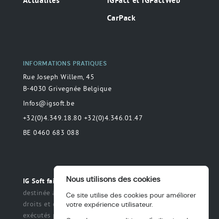
Actualités
IGFact et IGFactWeb
CarPack
INFORMATIONS PRATIQUES
Rue Joseph Willem, 45
B-4030 Grivegnée Belgique
Infos@igsoft.be
+32(0)4.349.18.80 +32(0)4.346.01.47
BE 0460 683 088
Nous utilisons des cookies
Toute déclaration
IG Soft fait partie du groupe MAS.
destinée à préciser ou de délimiter le champ des
Ce site utilise des cookies pour améliorer
droits et des obligations qui peuvent être exercés et
votre expérience utilisateur.
exécutés par les parties dans une relation légale.