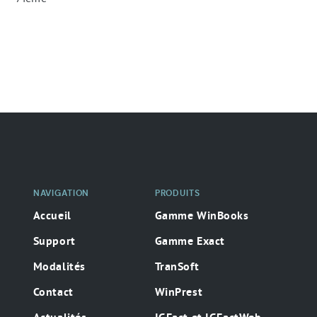
Navigation
secondaire
NAVIGATION
PRODUITS
Accueil
Gamme WinBooks
Support
Gamme Exact
Modalités
TranSoft
Contact
WinPrest