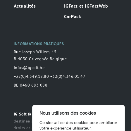
Actualités
IGFact et IGFactWeb
CarPack
INFORMATIONS PRATIQUES
Rue Joseph Willem, 45
B-4030 Grivegnée Belgique
Infos@igsoft.be
+32(0)4.349.18.80 +32(0)4.346.01.47
BE 0460 683 088
Nous utilisons des cookies
Toute déclaration
IG Soft fait partie du groupe MAS.
destinée à préciser ou de délimiter le champ des
Ce site utilise des cookies pour améliorer
droits et des obligations qui peuvent être exercés et
votre expérience utilisateur.