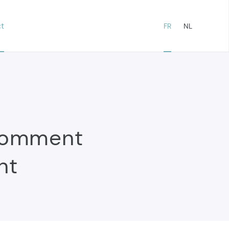
t
FR
NL
comment
nt