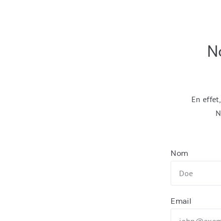
Formulaire
No
de
contact
En effet
N
Nom
Email