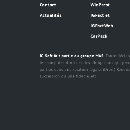
Contact
WinPrest
Actualités
IGFact et
IGFactWeb
CarPack
Toute déclara
IG Soft fait partie du groupe MAS.
le champ des droits et des obligations qui peuv
parties dans une relation légale. (Droit) Renonci
succession ou une fiducie, etc.