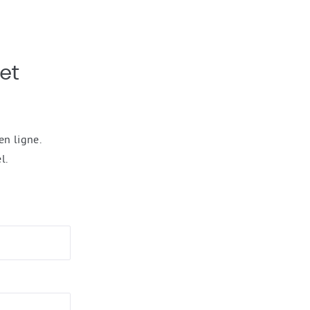
et
en ligne.
l.