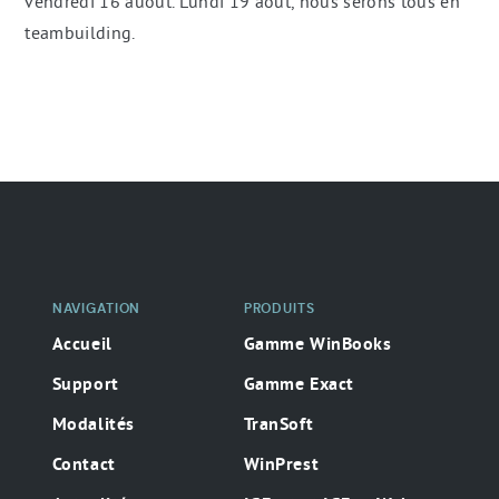
vendredi 16 auoût. Lundi 19 août, nous serons tous en
teambuilding.
Navigation
secondaire
NAVIGATION
PRODUITS
Accueil
Gamme WinBooks
Support
Gamme Exact
Modalités
TranSoft
Contact
WinPrest