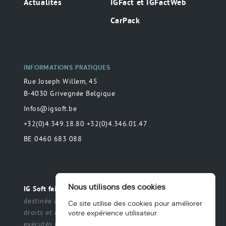
Actualités
IGFact et IGFactWeb
CarPack
INFORMATIONS PRATIQUES
Rue Joseph Willem, 45
B-4030 Grivegnée Belgique
Infos@igsoft.be
+32(0)4.349.18.80 +32(0)4.346.01.47
BE 0460 683 088
Nous utilisons des cookies
Toute déclaration
IG Soft fait partie du groupe MAS.
destinée à préciser ou de délimiter le champ des
Ce site utilise des cookies pour améliorer
droits et des obligations qui peuvent être exercés et
votre expérience utilisateur.
exécutés par les parties dans une relation légale.