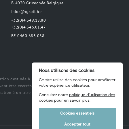
B-4030 Grivegnée Belgique
Infos@igsoft.be
+32(0)4.349.18.80
+32(0)4.346.01.47
BE 0460 683 088
Nous utilisons des cookies
tion destinée à préciser ou de délimiter
Ce site utilise des cookies pour améliorer
votre expérience utilisateur.
ent être exercés et exécutés par les
ation à un titre, des intérêts, une
Consultez notre
politique d'utilisation des
cookies
pour en savoir plus.
Cookies essentiels
Accepter tout