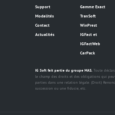
Support
Gamme Exact
Modalités
TranSoft
Contact
WinPrest
Actualités
IGFact et
IGFactWeb
CarPack
Toute déclara
IG Soft fait partie du groupe MAS.
le champ des droits et des obligations qui peuv
parties dans une relation légale. (Droit) Renonci
succession ou une fiducie, etc.