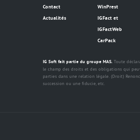
Contact
WinPrest
Actualités
IGFact et
IGFactWeb
CarPack
Toute déclara
IG Soft fait partie du groupe MAS.
le champ des droits et des obligations qui peuv
parties dans une relation légale. (Droit) Renonci
succession ou une fiducie, etc.