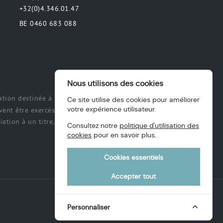
+32(0)4.346.01.47
BE 0460 683 088
Nous utilisons des cookies
tion destinée à préciser ou de délimiter
Ce site utilise des cookies pour améliorer
votre expérience utilisateur.
ent être exercés et exécutés par les
ation à un titre, des intérêts, une
Consultez notre
politique d'utilisation des
cookies
pour en savoir plus.
Cookies essentiels
Accepter tout
Personnaliser