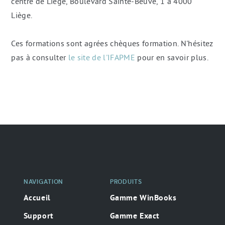
centre de Liège, Boulevard Sainte-Beuve, 1 à 4000
Liège.
Ces formations sont agrées chèques formation. N'hésitez
pas à consulter
le site de l'IFAPME
pour en savoir plus.
Navigation
secondaire
NAVIGATION
PRODUITS
Accueil
Gamme WinBooks
Support
Gamme Exact