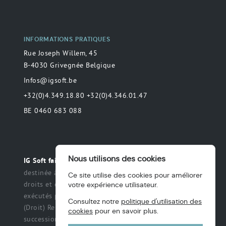
INFORMATIONS PRATIQUES
Rue Joseph Willem, 45
B-4030 Grivegnée Belgique
Infos@igsoft.be
+32(0)4.349.18.80 +32(0)4.346.01.47
BE 0460 683 088
Nous utilisons des cookies
Toute déclaration
IG Soft fait partie du groupe MAS.
destinée à préciser ou de délimiter le champ des
Ce site utilise des cookies pour améliorer
droits et des obligations qui peuvent être exercés et
votre expérience utilisateur.
exécutés par les parties dans une relation légale.
Consultez notre
politique d'utilisation des
(Droit) Renonciation à un titre, des intérêts, une
cookies
pour en savoir plus.
succession ou une fiducie, etc.