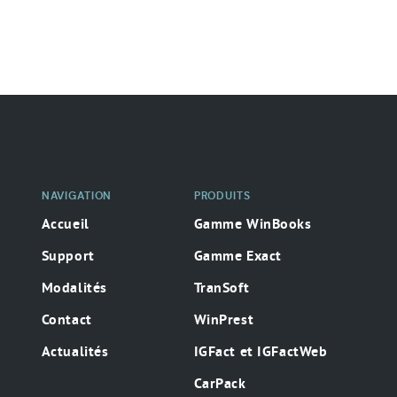
Navigation
secondaire
NAVIGATION
PRODUITS
Accueil
Gamme WinBooks
Support
Gamme Exact
Modalités
TranSoft
Contact
WinPrest
Actualités
IGFact et IGFactWeb
CarPack