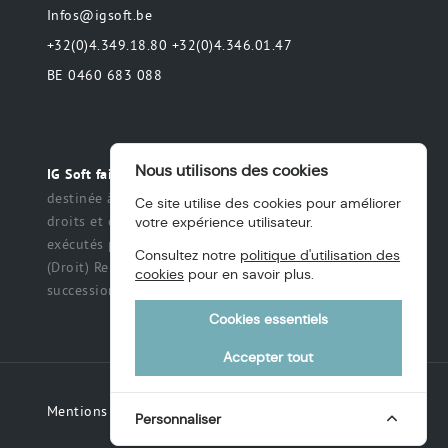
Infos@igsoft.be
+32(0)4.349.18.80 +32(0)4.346.01.47
BE 0460 683 088
Nous utilisons des cookies
Toute déclaration
IG Soft fait partie du groupe MAS.
destinée à préciser ou de délimiter le champ des
Ce site utilise des cookies pour améliorer
droits et des obligations qui peuvent être exercés et
votre expérience utilisateur.
exécutés par les parties dans une relation légale.
Consultez notre
politique d'utilisation des
(Droit) Renonciation à un titre, des intérêts, une
cookies
pour en savoir plus.
succession ou une fiducie, etc.
Cookies essentiels
Accepter tout
Mentions légales
Personnaliser